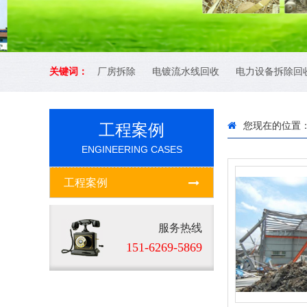
关键词：
厂房拆除
电镀流水线回收
电力设备拆除回
您现在的位置：
工程案例
ENGINEERING CASES
工程案例
服务热线
151-6269-5869