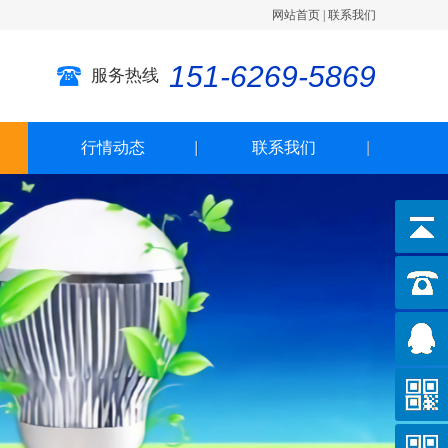
网站首页
|
联系我们
151-6269-5869
服务热线
行情动态
联系我们