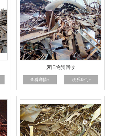
废旧物资回收
查看详情+
联系我们+