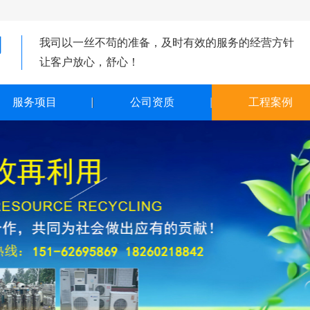
我司以一丝不苟的准备，及时有效的服务的经营方针
让客户放心，舒心！
服务项目
公司资质
工程案例