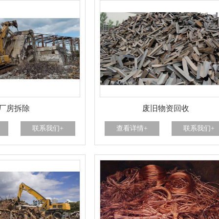
厂房拆除
废旧物资回收
联系我们+
查看详情+
联系我们+