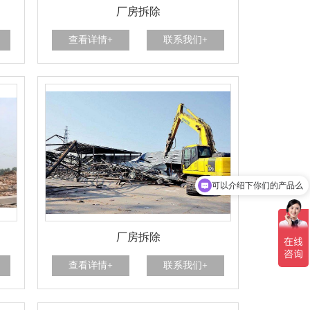
厂房拆除
查看详情+
联系我们+
可以介绍下你们的产品么
厂房拆除
查看详情+
联系我们+