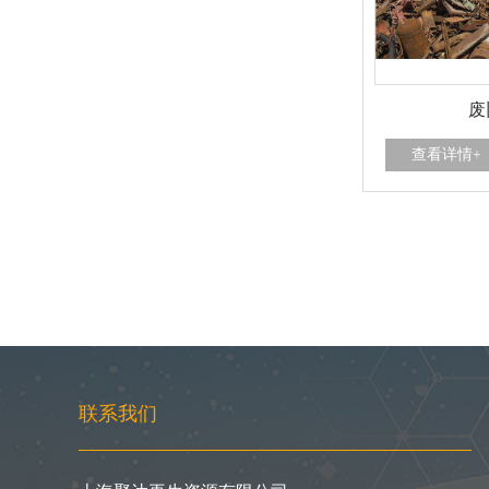
废
查看详情+
联系我们